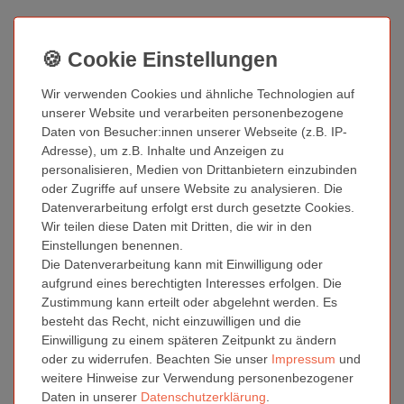
Beschreibung
Wir verwenden Cookies und ähnliche Technologien auf
unserer Website und verarbeiten personenbezogene
Weitere Details
Daten von Besucher:innen unserer Webseite (z.B. IP-
Adresse), um z.B. Inhalte und Anzeigen zu
personalisieren, Medien von Drittanbietern einzubinden
Fragen zum Artikel
oder Zugriffe auf unsere Website zu analysieren. Die
Datenverarbeitung erfolgt erst durch gesetzte Cookies.
Wir teilen diese Daten mit Dritten, die wir in den
Eine in Westeuropa produzierte Box aus hochwertigem
Einstellungen benennen.
Polypropylenmaterial. Spülmaschinen geeignet bis mindestens
Die Datenverarbeitung kann mit Einwilligung oder
100 Grad Celsius.
aufgrund eines berechtigten Interesses erfolgen. Die
Zustimmung kann erteilt oder abgelehnt werden. Es
Alles bis zum DIN A5 Format und einer maximalen Höhe von
besteht das Recht, nicht einzuwilligen und die
21mm (dies entspricht etwa 150 Blatt Papier) kann eingelegt
Einwilligung zu einem späteren Zeitpunkt zu ändern
werden.
oder zu widerrufen. Beachten Sie unser
Impressum
und
Diese Box ist undurchsichtig weiss und aus bruchsicherem
weitere Hinweise zur Verwendung personenbezogener
Material, daher ideal auch als Versandverpackung.
Daten in unserer
Daten­schutz­erklärung
.