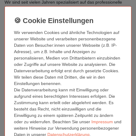
Wir sind seit vielen Jahren spezialisiert auf das professionelle
Bedrucken von CDs und DVDs. Für unsere Bedruckung
verwenden wir ausschließlich hochwertige Rohlinge vom
renommierten Markenhersteller RITEK. Unser Druckprozess
erfolgt mit modernsten Maschinen von RIMAGE, die ein Thermo
Wir verwenden Cookies und ähnliche Technologien auf
Re-Transferverfahren verwenden. Dadurch erzielen wir
unserer Website und verarbeiten personenbezogene
hochwertige, präzise und farbenfrohe Druckergebnisse, die Ihre
Daten von Besucher:innen unserer Webseite (z.B. IP-
Medien perfekt präsentieren.
Adresse), um z.B. Inhalte und Anzeigen zu
CD bedrucken und DVD bedrucken mit Qualitätssicherung
personalisieren, Medien von Drittanbietern einzubinden
oder Zugriffe auf unsere Website zu analysieren. Die
Unser Service umfasst nicht nur den Druck, sondern auch das
Datenverarbeitung erfolgt erst durch gesetzte Cookies.
Brennen von CDs, DVDs und Blu-ray Discs. Wir bieten Ihnen
Wir teilen diese Daten mit Dritten, die wir in den
somit eine Komplettlösung für die individuelle Gestaltung und
Einstellungen benennen.
Produktion Ihrer Medien. Bereits ab kleinen Stückzahlen wie 25
Die Datenverarbeitung kann mit Einwilligung oder
Stück bieten wir unseren Druck- und Kopierservice für CD, DVD
aufgrund eines berechtigten Interesses erfolgen. Die
und Blu-ray an.
Zustimmung kann erteilt oder abgelehnt werden. Es
besteht das Recht, nicht einzuwilligen und die
Wie funktioniert der CD-Druck?
Einwilligung zu einem späteren Zeitpunkt zu ändern
Unser Druckverfahren basiert auf dem Thermo Re-
oder zu widerrufen. Beachten Sie unser
Impressum
und
Transferverfahren. Dabei wird das Druckbild zunächst
weitere Hinweise zur Verwendung personenbezogener
spiegelverkehrt auf eine spezielle Transferfolie gedruckt und dann
Daten in unserer
Daten­schutz­erklärung
.