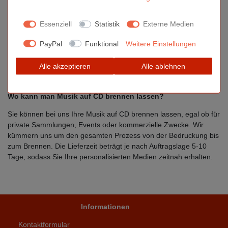
mit Hitze und Druck auf die Oberfläche der CD oder DVD
übertragen. Dieses Verfahren bietet mehrere Vorteile:
Essenziell
Statistik
Externe Medien
Hohe Druckqualität mit scharfen Details und lebendigen
PayPal
Funktional
Weitere Einstellungen
Farben
Vollflächiger Druck bis zum Rand (Full Coverage Printing)
Alle akzeptieren
Alle ablehnen
Beständigkeit gegen Kratzer und Abrieb
Professionelles Aussehen und Haltbarkeit der Bedruckung
Wo kann man Musik auf CD brennen lassen?
Sie können bei uns Ihre Musik auf CD brennen lassen, egal ob für
private Sammlungen, Events oder kommerzielle Zwecke. Wir
kümmern uns um den gesamten Prozess von der Bedruckung bis
zum Brennen. Die Lieferzeit beträgt je nach Auftragslage 5-10
Tage, sodass Sie Ihre personalisierten Medien zeitnah erhalten.
Informationen
Kontaktformular