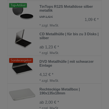
Top-Artikel
TinTops R12S Metalldose silber
metallik
UVP 1,42 €
1,09 € *
*
zzgl. MwSt.
CD Metallhülle | für bis zu 3 Disks |
silber
ab 1,23 € *
*
zzgl. MwSt.
Sonderangebot
DVD Metallhülle | mit schwarzer
Einlage
4,12 € *
*
zzgl. MwSt.
Rechteckige Metallbox |
190x135x18mm
ab 2,00 € *
*
zzgl. MwSt.