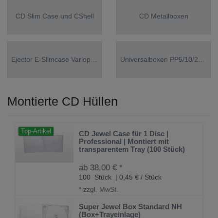
CD Slim Case und CShell
CD Metallboxen
Ejector E-Slimcase Variopac Kickout CD Hülle mit HEBEL
Universalboxen PP5/10/20/30/40 HDBD
Montierte CD Hüllen
Top-Artikel
CD Jewel Case für 1 Disc |
Professional | Montiert mit
transparentem Tray (100 Stück)
ab 38,00 € *
100
Stück
| 0,45 € / Stück
*
zzgl. MwSt.
Super Jewel Box Standard NH
(Box+Trayeinlage)