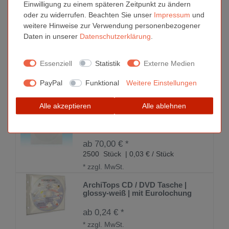
Einwilligung zu einem späteren Zeitpunkt zu ändern
oder zu widerrufen. Beachten Sie unser
Impressum
und
0,15 € *
weitere Hinweise zur Verwendung personenbezogener
*
zzgl. MwSt.
Daten in unserer
Daten­schutz­erklärung
.
Essenziell
Statistik
Externe Medien
CD Sleeves, CD Metallboxen und
weitere Hüllen
PayPal
Funktional
Weitere Einstellungen
Alle akzeptieren
Alle ablehnen
CD Papierhüllen | mit Sichtfenster
| Klebeverschluss | 2.000 Stück
ab 70,00 € *
2500
Stück
| 0,03 € / Stück
*
zzgl. MwSt.
ArchiTops CD / DVD Tasche |
glossy-weiß | mit Eurolochung
ab 0,24 € *
*
zzgl. MwSt.