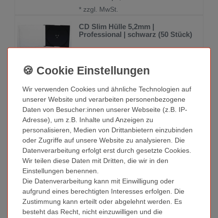
*
zzgl. MwSt.
CD Slim Hülle 5,2mm |
Professional | schwarz (50 Stück)
14,20 € *
50
Stück
| 0,28 € / Stück
*
zzgl. MwSt.
Wir verwenden Cookies und ähnliche Technologien auf
CD Slim Hülle | Professional |
unserer Website und verarbeiten personenbezogene
5,2mm weiß (ab 200 Stück
verfügbar)
Daten von Besucher:innen unserer Webseite (z.B. IP-
Adresse), um z.B. Inhalte und Anzeigen zu
16,72 € *
personalisieren, Medien von Drittanbietern einzubinden
50
Stück
| 0,33 € / Stück
oder Zugriffe auf unsere Website zu analysieren. Die
*
zzgl. MwSt.
Datenverarbeitung erfolgt erst durch gesetzte Cookies.
Wir teilen diese Daten mit Dritten, die wir in den
Einstellungen benennen.
Ejector CD Hüllen
Die Datenverarbeitung kann mit Einwilligung oder
aufgrund eines berechtigten Interesses erfolgen. Die
Zustimmung kann erteilt oder abgelehnt werden. Es
besteht das Recht, nicht einzuwilligen und die
Ejector Abheft-Clip transparent