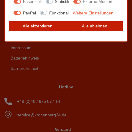
Essenziell
Statistik
Externe Medien
PayPal
Funktional
Weitere Einstellungen
AGB
Alle akzeptieren
Alle ablehnen
Widerrufsrecht
Datenschutzerklärung
Impressum
Batteriehinweis
Barrierefreiheit
Hotline
+49 (0)40 / 675 877 14
service@kronenberg24.de
Versand