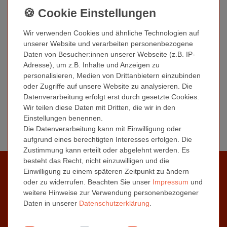
UVP 1,42 €
1,09 € *
*
zzgl. MwSt.
Wir verwenden Cookies und ähnliche Technologien auf
unserer Website und verarbeiten personenbezogene
Rechteckige Metallbox |
Daten von Besucher:innen unserer Webseite (z.B. IP-
190x135x18mm
Adresse), um z.B. Inhalte und Anzeigen zu
personalisieren, Medien von Drittanbietern einzubinden
ab 2,00 € *
oder Zugriffe auf unsere Website zu analysieren. Die
*
zzgl. MwSt.
Datenverarbeitung erfolgt erst durch gesetzte Cookies.
Wir teilen diese Daten mit Dritten, die wir in den
Einstellungen benennen.
Metallboxen
Die Datenverarbeitung kann mit Einwilligung oder
aufgrund eines berechtigten Interesses erfolgen. Die
Zustimmung kann erteilt oder abgelehnt werden. Es
besteht das Recht, nicht einzuwilligen und die
Informationen
Einwilligung zu einem späteren Zeitpunkt zu ändern
Kontaktformular
oder zu widerrufen. Beachten Sie unser
Impressum
und
weitere Hinweise zur Verwendung personenbezogener
Zahlungs- / Versandinformationen
Daten in unserer
Daten­schutz­erklärung
.
Über uns | Das Kronenberg Team