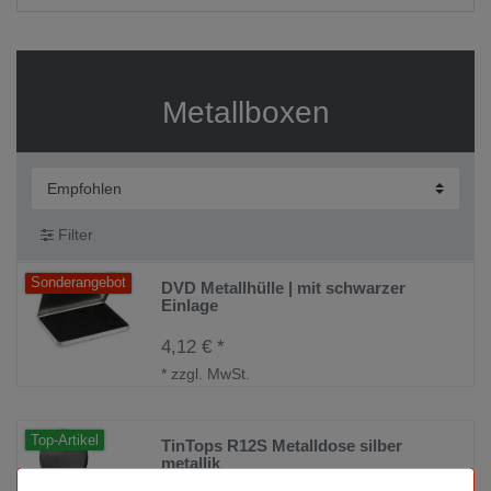
Metallboxen
Filter
Sonderangebot
DVD Metallhülle | mit schwarzer
Einlage
4,12 € *
*
zzgl. MwSt.
Top-Artikel
TinTops R12S Metalldose silber
metallik