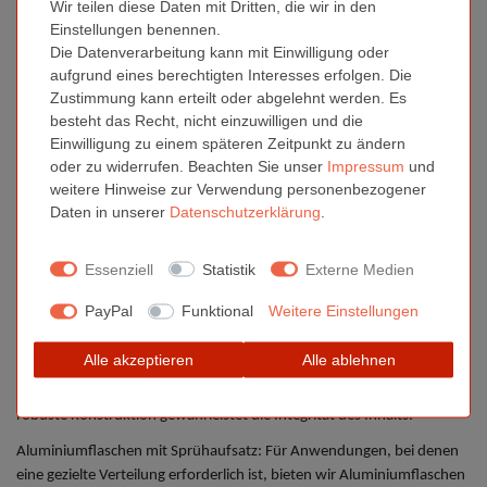
Wir teilen diese Daten mit Dritten, die wir in den
*
zzgl. MwSt.
Einstellungen benennen.
Die Datenverarbeitung kann mit Einwilligung oder
aufgrund eines berechtigten Interesses erfolgen. Die
Zustimmung kann erteilt oder abgelehnt werden. Es
Aluminium Flaschen
besteht das Recht, nicht einzuwilligen und die
Aluminiumflaschen - optional mit
Einwilligung zu einem späteren Zeitpunkt zu ändern
Sprühkappe
oder zu widerrufen. Beachten Sie unser
Impressum
und
weitere Hinweise zur Verwendung personenbezogener
Daten in unserer
Daten­schutz­erklärung
.
Unsere Aluminiumflaschen sind die perfekte Wahl für die sichere
Aufbewahrung von Flüssigkeiten. Ob Sie nach einer Aluminiumflasche
mit Schraubdeckel oder einem Sprühaufsatz suchen, wir haben die
Essenziell
Statistik
Externe Medien
passende Lösung für Sie.
PayPal
Funktional
Weitere Einstellungen
Aluminiumflaschen für sichere Aufbewahrung: Unsere
Aluminiumflaschen bieten hervorragende Korrosionsbeständigkeit
Alle akzeptieren
Alle ablehnen
und schützen Ihre wertvollen Flüssigkeiten, sei es Getränke, Öle,
Cremes, Desinfektionsmittel oder wasserbasierte Kosmetika. Ihre
robuste Konstruktion gewährleistet die Integrität des Inhalts.
Aluminiumflaschen mit Sprühaufsatz: Für Anwendungen, bei denen
eine gezielte Verteilung erforderlich ist, bieten wir Aluminiumflaschen