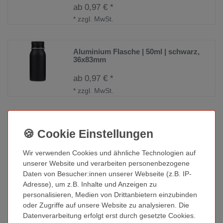
ab 0,97 € *
*
zzgl. MwSt.
Aluminium Flasche | 50ml | schwarz,
36x83mm
ab 0,97 € *
*
zzgl. MwSt.
Sprühaufsatz für Aluminiumflaschen
ab 0,63 € *
Wir verwenden Cookies und ähnliche Technologien auf
*
zzgl. MwSt.
unserer Website und verarbeiten personenbezogene
Daten von Besucher:innen unserer Webseite (z.B. IP-
Adresse), um z.B. Inhalte und Anzeigen zu
Aluminium Flasche | 15ml | 25x60mm
personalisieren, Medien von Drittanbietern einzubinden
oder Zugriffe auf unsere Website zu analysieren. Die
Datenverarbeitung erfolgt erst durch gesetzte Cookies.
ab 0,86 € *