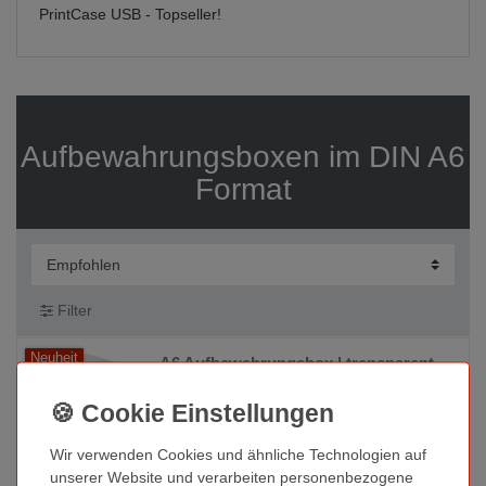
PrintCase USB - Topseller!
Aufbewahrungsboxen im DIN A6
Format
Filter
Neuheit
A6 Aufbewahrungsbox | transparent
2,94 € *
*
zzgl. MwSt.
Wir verwenden Cookies und ähnliche Technologien auf
unserer Website und verarbeiten personenbezogene