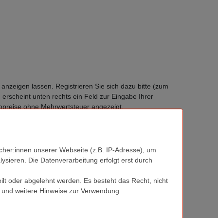
anzeigen lassen. Registrieren Sie sich dazu bitte (zum
erscheint unten rechts ein Feld zur Eingabe Ihrer
opreise ohne Mehrwertsteuer angezeigt.
her:innen unserer Webseite (z.B. IP-Adresse), um
ysieren. Die Datenverarbeitung erfolgt erst durch
r.
ilt oder abgelehnt werden. Es besteht das Recht, nicht
ieren Sie uns bitte
hier.
und weitere Hinweise zur Verwendung