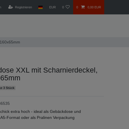
n
Registrieren
EUR
0
0
0,00 EUR
0x160x65mm
ose XXL mit Scharnierdeckel,
x65mm
e 3 Stück
36535
schick extra hoch - ideal als Gebäckdose und
 A5-Format oder als Pralinen Verpackung