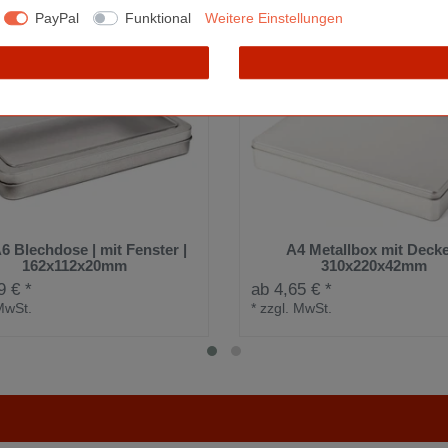
PayPal
Funktional
Weitere Einstellungen
6 Blechdose | mit Fenster |
A4 Metallbox mit Deckel
162x112x20mm
310x220x42mm
9 € *
ab 4,65 € *
MwSt.
*
zzgl. MwSt.