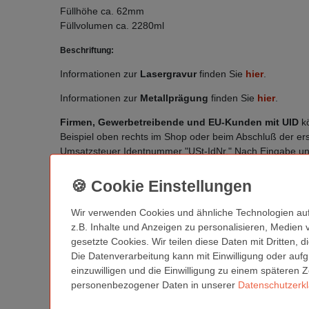
Füllhöhe ca. 62mm
Füllvolumen ca. 2280ml
Beschriftung:
Informationen zur
Lasergravur
finden Sie
hier
.
Informationen zur
Metallprägung
finden Sie
hier
.
Firmen, Gewerbetreibende und EU-Kunden mit UID
kö
Beispiel oben rechts im Shop oder beim Abschluß der ers
Umsatzsteuer Identnummer "USt-IdNr." Nach Eingabe un
Wir verwenden Cookies und ähnliche Technologien au
z.B. Inhalte und Anzeigen zu personalisieren, Medien 
Sind Sie Gewerbetreibender?
Lassen Sie sich die 
gesetzte Cookies. Wir teilen diese Daten mit Dritten, 
Die Datenverarbeitung kann mit Einwilligung oder aufg
Für öffentliche Einrichtungen, Schulen oder ähn
einzuwilligen und die Einwilligung zu einem späteren 
personenbezogener Daten in unserer
Daten­schutz­erk
Ähnliche Artikel