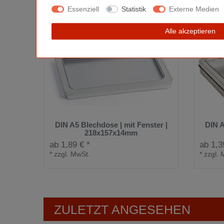
Essenziell
Statistik
Externe Medien
Alle akzeptieren
DIN A5 Blechdose | mit Fenster |
DIN A
218x157x14mm
ab 1,89 € *
ab 1,3
*
zzgl. MwSt.
*
zzgl. 
ZULETZT ANGESEHEN