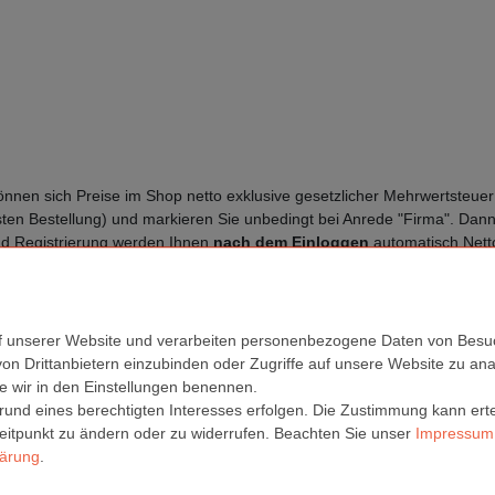
nnen sich Preise im Shop netto exklusive gesetzlicher Mehrwertsteuer 
ten Bestellung) und markieren Sie unbedingt bei Anrede "Firma". Dann 
d Registrierung werden Ihnen
nach dem Einloggen
automatisch Nett
f unserer Website und verarbeiten personenbezogene Daten von Besuc
von Drittanbietern einzubinden oder Zugriffe auf unsere Website zu anal
Preise direkt online ohne MwSt. anzeigen. Bitte registrieren Sie sich
hie
die wir in den Einstellungen benennen.
rund eines berechtigten Interesses erfolgen. Die Zustimmung kann erte
liche Institutionen
bieten wir auch den Kauf auf Rechnung an. Kontakt
Zeitpunkt zu ändern oder zu widerrufen. Beachten Sie unser
Impressum
lärung
.