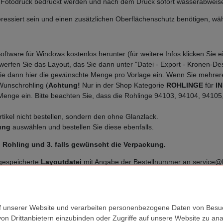
m Fotodruck bedruckt werden und nach dem Druck sofort wasserabweis
eressiert sein und einen zusätzlichen Oberflächenschutz benötigen, wä
tware für Windows kostenlos herunter (für weitere Infos klicken Sie 
erfen Sie das Layout, das Sie dann unter "Datei - Export - Kronen-Des
 dann hier die gewünschte Menge pro Vorlage ein. Wenn Sie mehrere 
Wunschrohling (
Achtung!
Nur in der Shop Kategorie
ROHLINGE
für
I
 Menge ein. Bitte beachten Sie, dass die Rohlinge 94103, 94104, 941
rtikel nicht bestellen, sondern den ohne Glanzlack.
ung
auswählen und bestellen Sie diese ebenfalls.
n Rohling und 3. falls gewünscht die Verpackung.
gespeicherte
Layoutdatei
mit Angabe der Bestellnummer an service@k
r Datei angeliefert werden, die ohne Änderungen zur Weiterverarbeitu
 oder dem Entwurf beauftragen, fallen weitere Kosten an, über die wir
f unserer Website und verarbeiten personenbezogene Daten von Besuc
von Drittanbietern einzubinden oder Zugriffe auf unsere Website zu anal