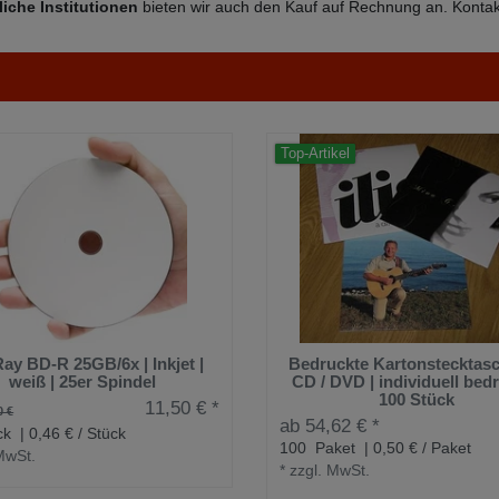
liche Institutionen
bieten wir auch den Kauf auf Rechnung an. Kontakt
Top-Artikel
Ray BD-R 25GB/6x | Inkjet |
Bedruckte Kartonstecktasc
weiß | 25er Spindel
CD / DVD | individuell bedr
100 Stück
11,50 € *
0 €
ab 54,62 € *
ck
| 0,46 € / Stück
100
Paket
| 0,50 € / Paket
MwSt.
*
zzgl. MwSt.