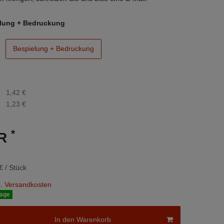
lung + Bedruckung
Bespielung + Bedruckung
1,42 €
1,23 €
*
UR
€ / Stück
.
Versandkosten
Tage
In den Warenkorb