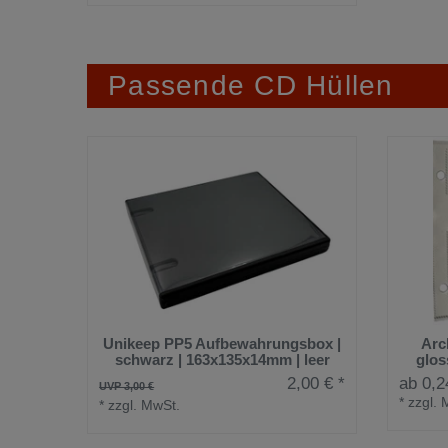
Passende CD Hüllen
Unikeep PP5 Aufbewahrungsbox |
Arc
schwarz | 163x135x14mm | leer
glos
2,00 € *
ab 0,2
UVP 3,00 €
*
zzgl. 
*
zzgl. MwSt.