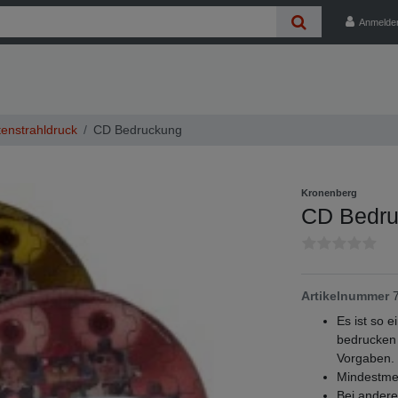
Anmelde
tenstrahldruck
CD Bedruckung
Kronenberg
CD Bedr
Artikelnummer
Es ist so 
bedrucken 
Vorgaben. B
Mindestmen
Bei andere