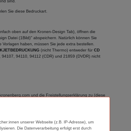
end sind.
hlen Sie diese Bedruckart.
einfach oben auf den Kronen-Design Tab), öffnen die
ign Datei (1Bild)" abspeichern. Natürlich können Sie
Vorlagen haben, müssen Sie jede extra bestellen.
NKJETBEDRUCKUNG
(nicht Thermo) entweder für
CD
05, 94107, 94110, 94112 (CDR) und 21859 (DVDR) nicht
ronenberg.com und die Freistellungserklärung zu (diese
ng verwendet werden kann, werden wir Sie umgehend
 Sie selbstverständlich vor Ausführung informieren und
her:innen unserer Webseite (z.B. IP-Adresse), um
ysieren. Die Datenverarbeitung erfolgt erst durch