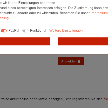
en im 4-Farbdruck in Fotoqualität.
die wir in den Einstellungen benennen.
rund eines berechtigten Interesses erfolgen. Die Zustimmung kann erte
netseiten
hier
.
Zeitpunkt zu ändern oder zu widerrufen. Beachten Sie unser
Impressum
lärung
.
PayPal
Funktional
Weitere Einstellungen
Melden Sie sich an, um eine 
Anmelden
Preise direkt online ohne MwSt. anzeigen. Bitte registrieren Sie sich
hie