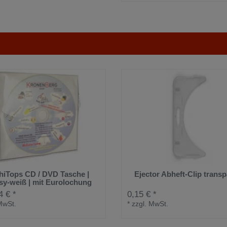
hiTops CD / DVD Tasche |
Ejector Abheft-Clip transp
sy-weiß | mit Eurolochung
4 € *
0,15 € *
MwSt.
*
zzgl. MwSt.