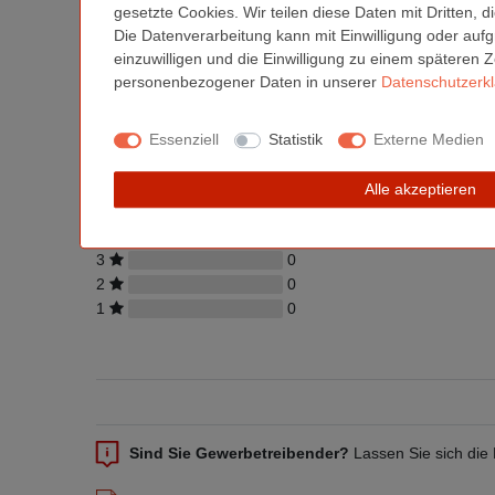
Wir drucken dann für Sie auf hochwertigen Druckmaschin
gesetzte Cookies. Wir teilen diese Daten mit Dritten, 
Die Datenverarbeitung kann mit Einwilligung oder aufg
Weitere Detailinformationen finden Sie auf unseren Inter
einzuwilligen und die Einwilligung zu einem späteren 
personenbezogener Daten in unserer
Daten­schutz­erk
Essenziell
Statistik
Externe Medien
Kundenrezensionen
(0)
Alle akzeptieren
5
0
4
0
3
0
2
0
1
0
Sind Sie Gewerbetreibender?
Lassen Sie sich die 