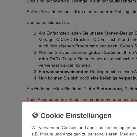
Dies sind hochwertige Rohlinge, die in hochauflösende
Sollten Sie jedoch speziell an einem anderen Rohling int
Und so funktioniert es:
Am Einfachsten laden Sie unsere Kronen-Design Sof
Vorlage "CD/DVD-Drucker - CD Vollfläche" und entw
auch Ihre eigenen Programme benutzen. Geben Sie
Wählen Sie aus unserem großen Sortiment Ihren 
oder DVD
). Tragen Sie auch hier die gewünschte
verwendet werden können.
Bei
wasserabweisenden
Rohlingen bitte diesen A
Nun können Sie sich noch eine beliebige
Verpack
Am Ende bestellen Sie dann:
1. die Bedruckung, 2. de
Nach Absendung der Bestellung senden Sie dann die ab
finden Sie unter Detailinformationen weiter unten).
Bitte beachten Sie:
Sollten die Vorlagen nicht in eine
informieren. Sollten Sie uns mit der Anpassung, Änderung
Wir verwenden Cookies und ähnliche Technologien au
nur nach Bestätigung durchführen.
z.B. Inhalte und Anzeigen zu personalisieren, Medien 