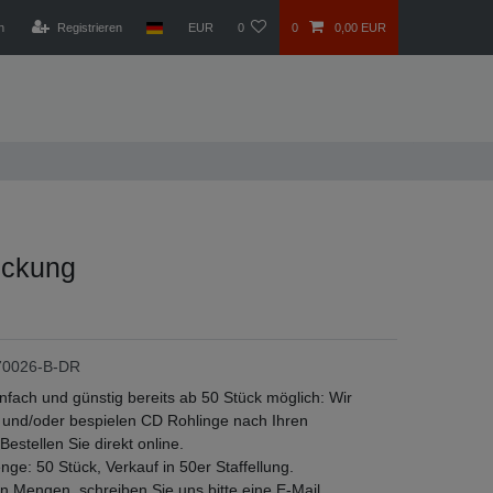
n
Registrieren
EUR
0
0
0,00 EUR
uckung
70026-B-DR
einfach und günstig bereits ab 50 Stück möglich: Wir
und/oder bespielen CD Rohlinge nach Ihren
estellen Sie direkt online.
ge: 50 Stück, Verkauf in 50er Staffellung.
n Mengen, schreiben Sie uns bitte eine E-Mail.