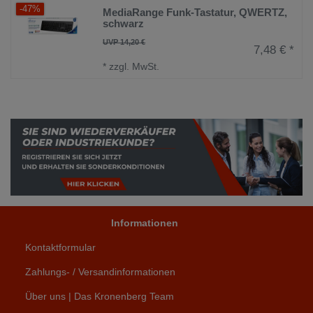
-47%
MediaRange Funk-Tastatur, QWERTZ,
schwarz
UVP 14,20 €
7,48 € *
*
zzgl. MwSt.
Informationen
Kontaktformular
Zahlungs- / Versandinformationen
Über uns | Das Kronenberg Team