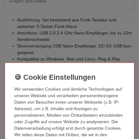
Fragen zum Artikel
Ausführung: Set bestehend aus Funk-Tastatur und
optischer 3-Tasten Funk-Maus
Anschluss: USB 2.0 2.4 GHz Nano-Empfänger; bis zu 10m
Sendereichweite
Stromversorgung USB Nano-Empfänger: DC 5V; USB bus-
gespeist
Kompatibel zu Windows, Mac und Linux; Plug & Play
Funk-Tastatur mit 105 ultraflachen Tasten
Tastaturlayout: QWERTZ (DE/AT/CH)
Tastenhöhe: 3mm
Spritzwassergeschützt; mit praktischer Höhenverstellung
Wir verwenden Cookies und ähnliche Technologien auf
für mehr Schreibkomfort
unserer Website und verarbeiten personenbezogene
Haltbarkeit: über 5.000.000 Tastenanschläge
Daten von Besucher:innen unserer Webseite (z.B. IP-
Farbe: schwarz
Adresse), um z.B. Inhalte und Anzeigen zu
Abmessungen: 430 x 121 x 21.5mm
personalisieren, Medien von Drittanbietern einzubinden
Gewicht: ± 395g (ohne Batterien)
oder Zugriffe auf unsere Website zu analysieren. Die
Stromversorgung Funk-Tastatur: 1.5V - 4mA; benötigt 1x
Datenverarbeitung erfolgt erst durch gesetzte Cookies.
1.5V Micro AAA Batterie; nicht im Lieferumfang enthalten
Wir teilen diese Daten mit Dritten, die wir in den
Optische 3-Tasten Funk-Maus inkl. Scroll-Rad; mit