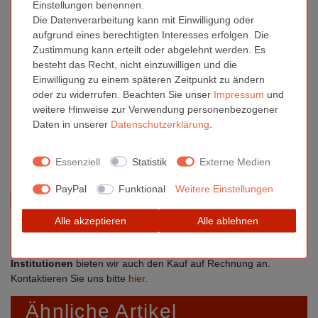
Einstellungen benennen.
Ein-/Ausschalter
Die Datenverarbeitung kann mit Einwilligung oder
Sensorik, Abtastung und Reaktion: Optischer Sensor mit
aufgrund eines berechtigten Interesses erfolgen. Die
1200 dpi; max. Beschleunigung: 10G; max.
Zustimmung kann erteilt oder abgelehnt werden. Es
Geschwindigkeit: 30 IPS; USB-Signalrate: 125Hz/250Hz
besteht das Recht, nicht einzuwilligen und die
Haltbarkeit: Maustasten (links/rechts) über 3.000.000 Klicks
Einwilligung zu einem späteren Zeitpunkt zu ändern
Farbe: schwarz
oder zu widerrufen. Beachten Sie unser
Impressum
und
Abmessungen: 105 x 61 x 37mm
weitere Hinweise zur Verwendung personenbezogener
Gewicht: ± 60g (ohne Batterie)
Daten in unserer
Daten­schutz­erklärung
.
Stromversorgung Funk-Maus: 1.5V - 10mA; benötigt 1x
1.5V Mignon AA Batterie; nicht im Lieferumfang enthalten
Essenziell
Statistik
Externe Medien
PayPal
Funktional
Weitere Einstellungen
Sind Sie Gewerbetreibender?
Lassen Sie sich die Preise
direkt online ohne MwSt. anzeigen. Bitte registrieren Sie sich
hier.
Alle akzeptieren
Alle ablehnen
Für öffentliche Einrichtungen, Schulen oder ähnliche
Institutionen
bieten wir auch den Kauf auf Rechnung an.
Kontaktieren Sie uns bitte
hier.
Ähnliche Artikel