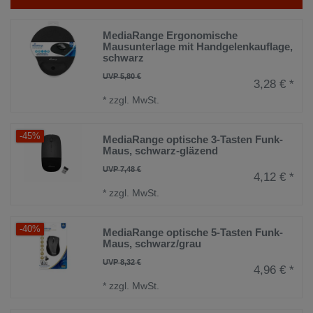
MediaRange Ergonomische
Mausunterlage mit Handgelenkauflage,
schwarz
UVP 5,80 €
3,28 € *
*
zzgl. MwSt.
-45%
MediaRange optische 3-Tasten Funk-
Maus, schwarz-gläzend
UVP 7,48 €
4,12 € *
*
zzgl. MwSt.
-40%
MediaRange optische 5-Tasten Funk-
Maus, schwarz/grau
UVP 8,32 €
4,96 € *
*
zzgl. MwSt.