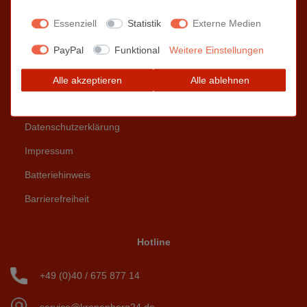
Zahlungs- / Versandinformationen
Essenziell
Statistik
Externe Medien
Über uns | Das Kronenberg Team
PayPal
Funktional
Weitere Einstellungen
AGB
Alle akzeptieren
Alle ablehnen
Widerrufsrecht
Datenschutzerklärung
Impressum
Batteriehinweis
Barrierefreiheit
Hotline
+49 (0)40 / 675 877 14