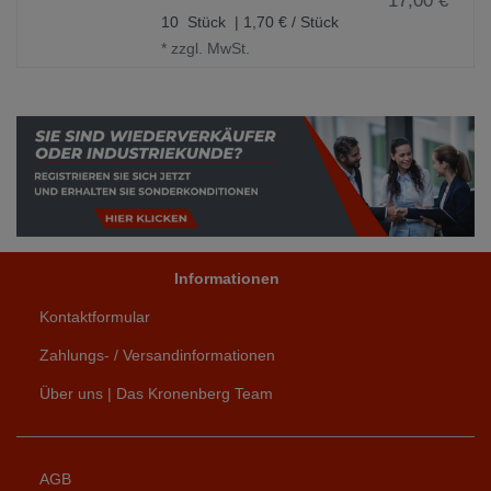
17,00 € *
10
Stück
| 1,70 € / Stück
*
zzgl. MwSt.
Informationen
Kontaktformular
Zahlungs- / Versandinformationen
Über uns | Das Kronenberg Team
AGB