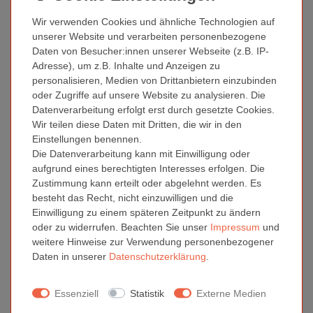
Discs sind optimal dafür geeignet, da sie eine lange Lebensdauer
haben und eine zuverlässige Aufbewahrung Ihrer wichtigen Daten
Wir verwenden Cookies und ähnliche Technologien auf
über viele Jahre hinweg gewährleisten können.
unserer Website und verarbeiten personenbezogene
Daten von Besucher:innen unserer Webseite (z.B. IP-
Mit einer beeindruckenden Speicherkapazität von 50 GB pro Disc
Adresse), um z.B. Inhalte und Anzeigen zu
können Sie eine große Menge an Daten sicher und zuverlässig
personalisieren, Medien von Drittanbietern einzubinden
speichern. Ob für den persönlichen oder professionellen
oder Zugriffe auf unsere Website zu analysieren. Die
Gebrauch, unsere Blu-Ray Rohlinge bieten Ihnen die
Datenverarbeitung erfolgt erst durch gesetzte Cookies.
Zuverlässigkeit und Haltbarkeit, die Sie für eine langfristige
Wir teilen diese Daten mit Dritten, die wir in den
Archivierung benötigen.
Einstellungen benennen.
Die Datenverarbeitung kann mit Einwilligung oder
aufgrund eines berechtigten Interesses erfolgen. Die
Eigenschaften
Zustimmung kann erteilt oder abgelehnt werden. Es
Kapazität: 50GB
besteht das Recht, nicht einzuwilligen und die
Geschwindigkeit: bis zu 6x
Einwilligung zu einem späteren Zeitpunkt zu ändern
Produktionsverfahren: High-to-Low (HTL)
oder zu widerrufen. Beachten Sie unser
Impressum
und
Verpackung: 10er Cake
weitere Hinweise zur Verwendung personenbezogener
Oberfläche: Weiß, vollflächig bedruckbar
Daten in unserer
Daten­schutz­erklärung
.
Druckbereich: 23 - 118mm
geeignet zum Bedrucken mit entsprechenden
Essenziell
Statistik
Externe Medien
Tintenstrahldruckern
professionelle und schnelltrocknende Oberfläche