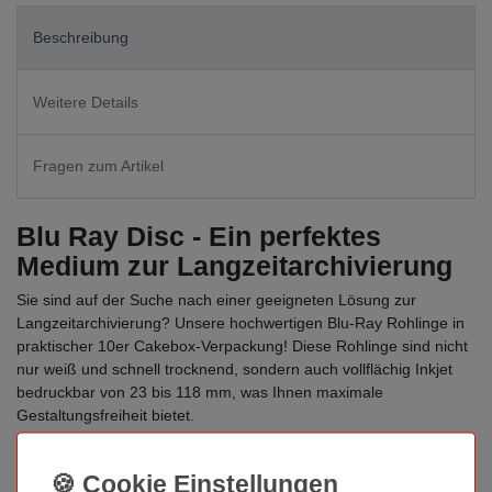
Beschreibung
Weitere Details
Fragen zum Artikel
Blu Ray Disc - Ein perfektes
Medium zur Langzeitarchivierung
Sie sind auf der Suche nach einer geeigneten Lösung zur
Langzeitarchivierung? Unsere hochwertigen Blu-Ray Rohlinge in
praktischer 10er Cakebox-Verpackung! Diese Rohlinge sind nicht
nur weiß und schnell trocknend, sondern auch vollflächig Inkjet
bedruckbar von 23 bis 118 mm, was Ihnen maximale
Gestaltungsfreiheit bietet.
Entwickelt mit Spitzenqualität für Profis, sind diese Blu-Ray
Rohlinge ideal für die Langzeitarchivierung geeignet. Blu-Ray