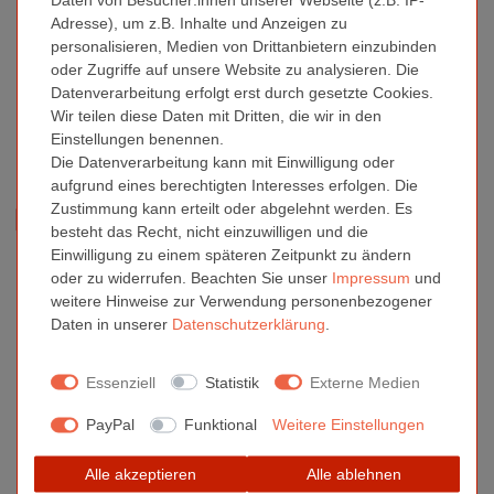
Shop netto exklusive gesetzlicher Mehrwertsteuer anzeigen lassen. Registrieren Sie
Adresse), um z.B. Inhalte und Anzeigen zu
sich dazu bitte (zum Beispiel oben rechts im Shop oder beim Abschluß der ersten
personalisieren, Medien von Drittanbietern einzubinden
Bestellung) und markieren Sie unbedingt bei Anrede "Firma". Dann erscheint unten
oder Zugriffe auf unsere Website zu analysieren. Die
rechts ein Feld zur Eingabe Ihrer Umsatzsteuer Identnummer "USt-IdNr." Nach
Datenverarbeitung erfolgt erst durch gesetzte Cookies.
Eingabe und Registrierung werden Ihnen
nach dem Einloggen
automatisch
Wir teilen diese Daten mit Dritten, die wir in den
Nettopreise ohne Mehrwertsteuer angezeigt.
Einstellungen benennen.
Die Datenverarbeitung kann mit Einwilligung oder
aufgrund eines berechtigten Interesses erfolgen. Die
Zustimmung kann erteilt oder abgelehnt werden. Es
Sind Sie Gewerbetreibender?
Lassen Sie sich die Preise
besteht das Recht, nicht einzuwilligen und die
direkt online ohne MwSt. anzeigen. Bitte registrieren Sie sich
hier.
Einwilligung zu einem späteren Zeitpunkt zu ändern
oder zu widerrufen. Beachten Sie unser
Impressum
und
Für öffentliche Einrichtungen, Schulen oder ähnliche
weitere Hinweise zur Verwendung personenbezogener
Institutionen
bieten wir auch den Kauf auf Rechnung an.
Daten in unserer
Daten­schutz­erklärung
.
Kontaktieren Sie uns bitte
hier.
Essenziell
Statistik
Externe Medien
Ähnliche Artikel
PayPal
Funktional
Weitere Einstellungen
CD Jewel Case 4-er | Professional |
Alle akzeptieren
Alle ablehnen
transparent 10,5mm