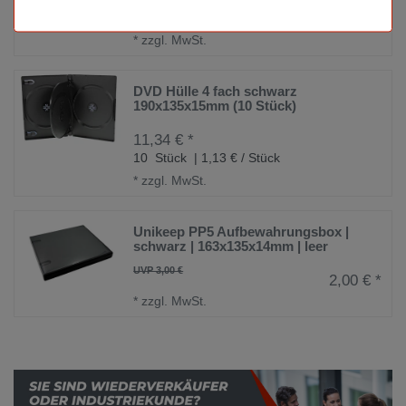
UVP 0,80 €
0,50 € *
*
zzgl. MwSt.
DVD Hülle 4 fach schwarz
190x135x15mm (10 Stück)
11,34 € *
10
Stück
| 1,13 € / Stück
*
zzgl. MwSt.
Unikeep PP5 Aufbewahrungsbox |
schwarz | 163x135x14mm | leer
UVP 3,00 €
2,00 € *
*
zzgl. MwSt.