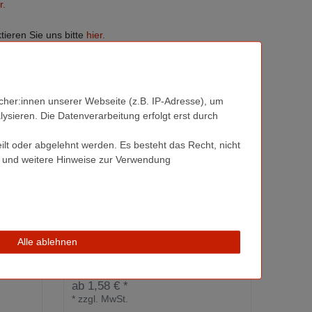
r.
ieren Sie uns bitte
hier.
her:innen unserer Webseite (z.B. IP-Adresse), um
ysieren. Die Datenverarbeitung erfolgt erst durch
ilt oder abgelehnt werden. Es besteht das Recht, nicht
und weitere Hinweise zur Verwendung
Alle ablehnen
 |
Designer Metalldose
D
155x110x35mm
ab 1,58 € *
ab 1,3
*
zzgl. MwSt.
*
zzgl.