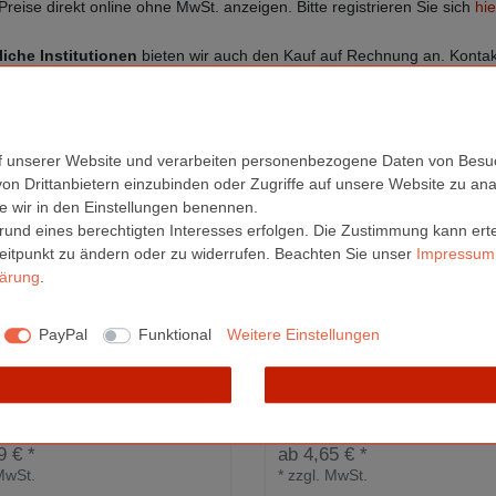
Preise direkt online ohne MwSt. anzeigen. Bitte registrieren Sie sich
hie
liche Institutionen
bieten wir auch den Kauf auf Rechnung an. Kontakt
f unserer Website und verarbeiten personenbezogene Daten von Besuc
von Drittanbietern einzubinden oder Zugriffe auf unsere Website zu anal
die wir in den Einstellungen benennen.
rund eines berechtigten Interesses erfolgen. Die Zustimmung kann erte
Zeitpunkt zu ändern oder zu widerrufen. Beachten Sie unser
Impressum
lärung
.
PayPal
Funktional
Weitere Einstellungen
6 Blechdose | mit Fenster |
A4 Metallbox mit Deckel
162x112x20mm
310x220x42mm
9 € *
ab 4,65 € *
MwSt.
*
zzgl. MwSt.