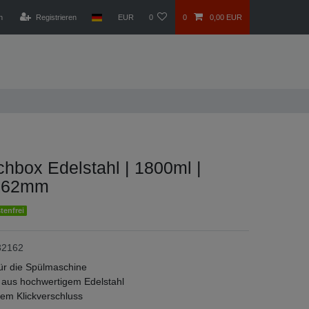
n
Registrieren
EUR
0
0
0,00 EUR
hbox Edelstahl | 1800ml |
x62mm
tenfrei
32162
ür die Spülmaschine
g aus hochwertigem Edelstahl
chem Klickverschluss