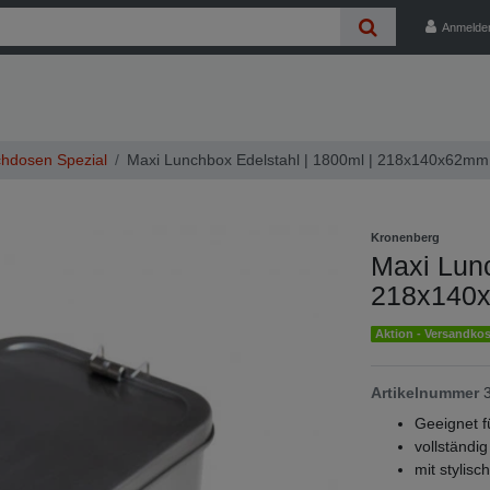
Anmelde
hdosen Spezial
Maxi Lunchbox Edelstahl | 1800ml | 218x140x62mm
Kronenberg
Maxi Lunc
218x140
Aktion - Versandkos
Artikelnummer
Geeignet f
vollständi
mit stylis