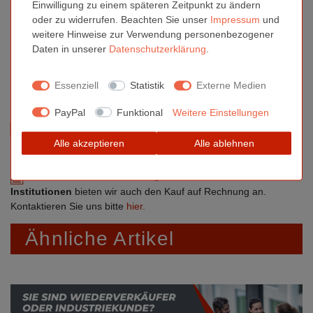
Merkmal
Einwilligung zu einem späteren Zeitpunkt zu ändern
Hersteller
oder zu widerrufen. Beachten Sie unser
Impressum
und
Inhalt
1 Stück
weitere Hinweise zur Verwendung personenbezogener
Daten in unserer
Daten­schutz­erklärung
.
Gewicht
20 g
Maße
0×81×38mm
Essenziell
Statistik
Externe Medien
PayPal
Funktional
Weitere Einstellungen
Sind Sie Gewerbetreibender?
Lassen Sie sich die Preise
Alle akzeptieren
Alle ablehnen
direkt online ohne MwSt. anzeigen. Bitte registrieren Sie sich
hier.
Für öffentliche Einrichtungen, Schulen oder ähnliche
Institutionen
bieten wir auch den Kauf auf Rechnung an.
Kontaktieren Sie uns bitte
hier.
Ähnliche Artikel