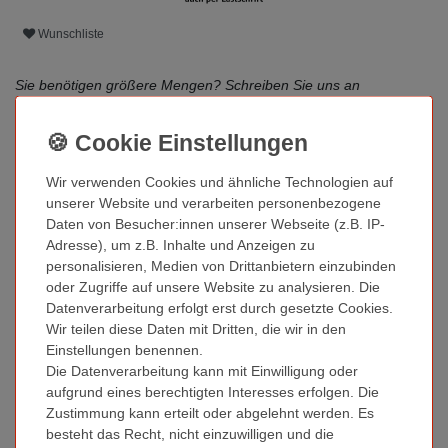
Wunschliste
Sie benötigen größere Mengen? Schreiben Sie uns an
service@kronenberg24.de
oder
klicken Sie hier
Sie wünschen Beratung?
Wir verwenden Cookies und ähnliche Technologien auf
Unser Service Team erreichen Sie Mo-Fr. von 8 bis 17 Uhr
unserer Website und verarbeiten personenbezogene
direkt im Live-Chat. Den Live Chat finden Sie unten rechts.
Daten von Besucher:innen unserer Webseite (z.B. IP-
Adresse), um z.B. Inhalte und Anzeigen zu
personalisieren, Medien von Drittanbietern einzubinden
oder Zugriffe auf unsere Website zu analysieren. Die
Weitere Details
Datenverarbeitung erfolgt erst durch gesetzte Cookies.
Wir teilen diese Daten mit Dritten, die wir in den
Einstellungen benennen.
Fragen zum Artikel
Die Datenverarbeitung kann mit Einwilligung oder
aufgrund eines berechtigten Interesses erfolgen. Die
Zustimmung kann erteilt oder abgelehnt werden. Es
Technisches
Wert
Zustand
Neu
besteht das Recht, nicht einzuwilligen und die