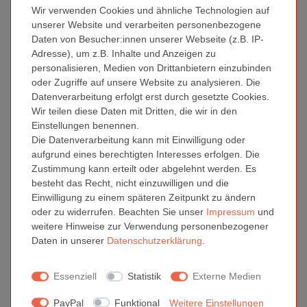
Wir verwenden Cookies und ähnliche Technologien auf
Oberfläche verleiht der Dose eine zeitlose Eleganz, die sich
unserer Website und verarbeiten personenbezogene
hervorragend für verschiedenste Anlässe eignet, sei es für
Daten von Besucher:innen unserer Webseite (z.B. IP-
Geburtstage, Jubiläen oder besondere Feierlichkeiten.
Adresse), um z.B. Inhalte und Anzeigen zu
Die Gutscheindose überzeugt nicht nur durch ihr äußeres
personalisieren, Medien von Drittanbietern einzubinden
Erscheinungsbild, sondern auch durch ihre raffinierte
oder Zugriffe auf unsere Website zu analysieren. Die
Funktionalität. Durch das praktische Design wird das Verpacken
Datenverarbeitung erfolgt erst durch gesetzte Cookies.
von Gutscheinen zum Kinderspiel. Legen Sie den Gutschein
Wir teilen diese Daten mit Dritten, die wir in den
einfach in die Dose, schließen Sie sie sicher und überreichen Sie
Einstellungen benennen.
ein Geschenk, das bereits beim Anblick für Vorfreude sorgt.
Die Datenverarbeitung kann mit Einwilligung oder
aufgrund eines berechtigten Interesses erfolgen. Die
Nutzen Sie diese Gutscheindose, um Ihre Gutscheinverpackung
Zustimmung kann erteilt oder abgelehnt werden. Es
auf das nächste Level zu heben. Die silberne Farbe strahlt
besteht das Recht, nicht einzuwilligen und die
Exklusivität aus und verleiht Ihren Geschenken eine besondere
Einwilligung zu einem späteren Zeitpunkt zu ändern
Note. Diese Gutscheindose eignet sich nicht nur als
oder zu widerrufen. Beachten Sie unser
Impressum
und
Geschenkverpackung, sondern auch als ideale Möglichkeit, Ihre
weitere Hinweise zur Verwendung personenbezogener
Gutscheinverpackung kreativ und ansprechend zu gestalten.
Daten in unserer
Daten­schutz­erklärung
.
Entdecken Sie neue Gutschein verpacken Ideen mit unserer
silbernen Gutscheindose. Ob als Geschenk für Ihre Liebsten oder
Essenziell
Statistik
Externe Medien
als edle Präsentation für Kunden – diese Dose wird sicherlich
einen bleibenden Eindruck hinterlassen.
PayPal
Funktional
Weitere Einstellungen