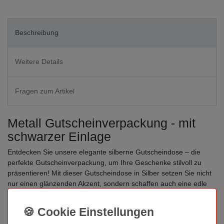
Beschreibung
Weitere Details
Fragen zum Artikel
Metall Gutscheinverpackung - mit
schwarzer Einlage
Entdecken Sie unsere elegante silberne Gutscheindose – die
perfekte Gutscheinverpackung, um Ihre Geschenke stilvoll zu
präsentieren! Mit dieser Gutscheindose in Silber setzen Sie nicht
nur einen glänzenden Akzent, sondern schaffen auch eine edle
Atmosphäre für Ihre Geschenkgutscheine.
Die Abmessungen dieser Gutscheindose betragen 120x80x30mm
und bieten ausreichend Platz für Ihre Gutscheine. Die silberne