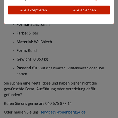
Alle akzeptieren
Alle ablehnen
Technische Eigenschaften:
123x10mm
Format:
Farbe:
Silber
Material:
Weißblech
Form:
Rund
Gewicht:
0,060 kg
Passend für:
Gutscheinkarten, Visitenkarten oder USB
Karten
Sie suchen eine Metalldose und haben bisher nicht die
gewünschte Form, Ausführung oder Veredelung dafür
gefunden?
Rufen Sie uns gerne an: 040 675 877 14
Oder mailen Sie uns:
service@kronenberg24.de