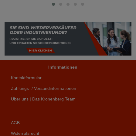
Informationen
Kontaktformular
Zahlungs- / Versandinformationen
Über uns | Das Kronenberg Team
AGB
Widerrufsrecht