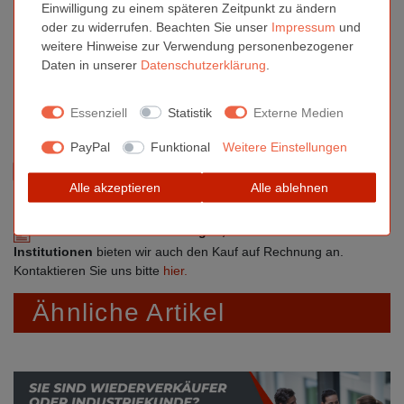
Merkmal
Einwilligung zu einem späteren Zeitpunkt zu ändern
Hersteller
oder zu widerrufen. Beachten Sie unser
Impressum
und
Inhalt
1 Stück
weitere Hinweise zur Verwendung personenbezogener
Daten in unserer
Daten­schutz­erklärung
.
Gewicht
20 g
Maße
0×52×20mm
Essenziell
Statistik
Externe Medien
PayPal
Funktional
Weitere Einstellungen
Sind Sie Gewerbetreibender?
Lassen Sie sich die Preise
Alle akzeptieren
Alle ablehnen
direkt online ohne MwSt. anzeigen. Bitte registrieren Sie sich
hier.
Für öffentliche Einrichtungen, Schulen oder ähnliche
Institutionen
bieten wir auch den Kauf auf Rechnung an.
Kontaktieren Sie uns bitte
hier.
Ähnliche Artikel