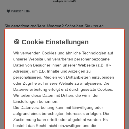
Wunschliste
Sie benötigen größere Mengen? Schreiben Sie uns an
service@kronenberg24.de
oder
klicken Sie hier
Sie wünschen Beratung?
Wir verwenden Cookies und ähnliche Technologien auf
Unser Service Team erreichen Sie Mo-Fr. von 8 bis 17 Uhr
unserer Website und verarbeiten personenbezogene
direkt im Live-Chat. Den Live Chat finden Sie unten rechts.
Daten von Besucher:innen unserer Webseite (z.B. IP-
Adresse), um z.B. Inhalte und Anzeigen zu
personalisieren, Medien von Drittanbietern einzubinden
oder Zugriffe auf unsere Website zu analysieren. Die
Datenverarbeitung erfolgt erst durch gesetzte Cookies.
Weitere Details
Wir teilen diese Daten mit Dritten, die wir in den
Einstellungen benennen.
Fragen zum Artikel
Die Datenverarbeitung kann mit Einwilligung oder
aufgrund eines berechtigten Interesses erfolgen. Die
Zustimmung kann erteilt oder abgelehnt werden. Es
Technisches
Wert
besteht das Recht, nicht einzuwilligen und die
Zustand
Neu