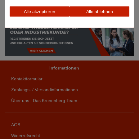
Ähnliche Artikel
Alle akzeptieren
Alle ablehnen
Informationen
Kontaktformular
Zahlungs- / Versandinformationen
Über uns | Das Kronenberg Team
AGB
Widerrufsrecht