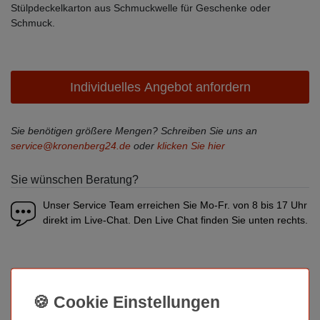
Stülpdeckelkarton aus Schmuckwelle für Geschenke oder
Schmuck.
Individuelles Angebot anfordern
Sie benötigen größere Mengen? Schreiben Sie uns an
service@kronenberg24.de
oder
klicken Sie hier
Sie wünschen Beratung?
Unser Service Team erreichen Sie Mo-Fr. von 8 bis 17 Uhr
direkt im Live-Chat. Den Live Chat finden Sie unten rechts.
Beschreibung