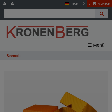
EUR
0
0,00 EUR
☰