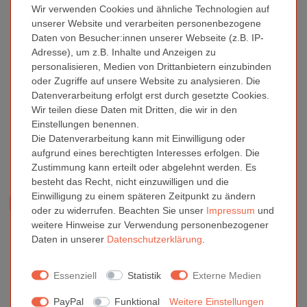
Wir verwenden Cookies und ähnliche Technologien auf
Weitere Details
unserer Website und verarbeiten personenbezogene
Daten von Besucher:innen unserer Webseite (z.B. IP-
Fragen zum Artikel
Adresse), um z.B. Inhalte und Anzeigen zu
personalisieren, Medien von Drittanbietern einzubinden
oder Zugriffe auf unsere Website zu analysieren. Die
Die kleine Schachtel ist bestens geeignet für kleine Geschenke,
Datenverarbeitung erfolgt erst durch gesetzte Cookies.
Spielsachen und Schmuck. Sie besteht aus beidseitig
Wir teilen diese Daten mit Dritten, die wir in den
gleichfarbiger Schmuckwelle. Der Deckel ist mit einem kleinen
Einstellungen benennen.
Griffloch versehen. Der Verkauf erfolgt im gleichfarbigen 2er-Set,
Die Datenverarbeitung kann mit Einwilligung oder
die Anlieferung ist flachliegend, eine Aufbauanleitung liegt bei.
aufgrund eines berechtigten Interesses erfolgen. Die
Zustimmung kann erteilt oder abgelehnt werden. Es
besteht das Recht, nicht einzuwilligen und die
Einwilligung zu einem späteren Zeitpunkt zu ändern
Sind Sie Gewerbetreibender?
Lassen Sie sich die Preise
oder zu widerrufen. Beachten Sie unser
Impressum
und
direkt online ohne MwSt. anzeigen. Bitte registrieren Sie sich
hier.
weitere Hinweise zur Verwendung personenbezogener
Daten in unserer
Daten­schutz­erklärung
.
Für öffentliche Einrichtungen, Schulen oder ähnliche
Institutionen
bieten wir auch den Kauf auf Rechnung an.
Essenziell
Statistik
Externe Medien
Kontaktieren Sie uns bitte
hier.
PayPal
Funktional
Weitere Einstellungen