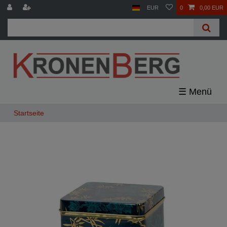
EUR
0
0,00 EUR
☰