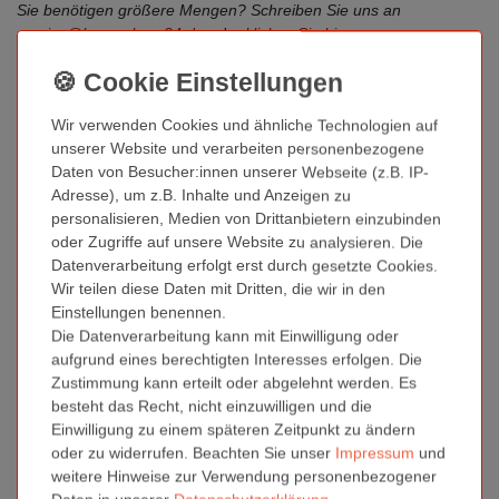
Sie benötigen größere Mengen? Schreiben Sie uns an
service@kronenberg24.de
oder
klicken Sie hier
Sie wünschen Beratung?
Wir verwenden Cookies und ähnliche Technologien auf
Unser Service Team erreichen Sie Mo-Fr. von 8 bis 17 Uhr
unserer Website und verarbeiten personenbezogene
direkt im Live-Chat. Den Live Chat finden Sie unten rechts.
Daten von Besucher:innen unserer Webseite (z.B. IP-
Adresse), um z.B. Inhalte und Anzeigen zu
personalisieren, Medien von Drittanbietern einzubinden
oder Zugriffe auf unsere Website zu analysieren. Die
Weitere Details
Datenverarbeitung erfolgt erst durch gesetzte Cookies.
Wir teilen diese Daten mit Dritten, die wir in den
Einstellungen benennen.
Fragen zum Artikel
Die Datenverarbeitung kann mit Einwilligung oder
aufgrund eines berechtigten Interesses erfolgen. Die
Zustimmung kann erteilt oder abgelehnt werden. Es
Technisches
Wert
Zustand
Neu
besteht das Recht, nicht einzuwilligen und die
Merkmal
Hersteller
Kronenberg24
Einwilligung zu einem späteren Zeitpunkt zu ändern
oder zu widerrufen. Beachten Sie unser
Impressum
und
Inhalt
1 Stück
weitere Hinweise zur Verwendung personenbezogener