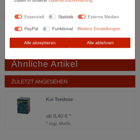
Daten in unserer
Daten­schutz­erklärung
.
Sind Sie Gewerbetreibender?
Lassen Sie sich die Preise
Essenziell
Statistik
Externe Medien
direkt online ohne MwSt. anzeigen. Bitte registrieren Sie sich
hier.
PayPal
Funktional
Weitere Einstellungen
Für öffentliche Einrichtungen, Schulen oder ähnliche
Alle akzeptieren
Alle ablehnen
Institutionen
bieten wir auch den Kauf auf Rechnung an.
Kontaktieren Sie uns bitte
hier.
Ähnliche Artikel
ZULETZT ANGESEHEN
Koi Teedose
ab 8,40 € *
*
zzgl. MwSt.